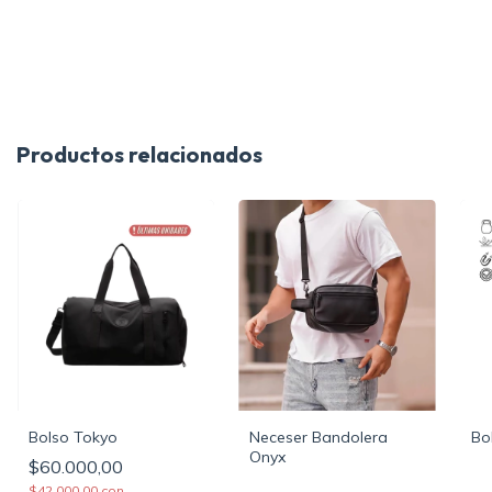
Productos relacionados
Bolso Tokyo
Neceser Bandolera
Bo
Onyx
$60.000,00
$42.000,00
con