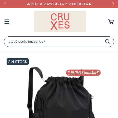
A MAYORISTA Y MINORISTA🔥
🔥20% OFF A
SIN STOCK