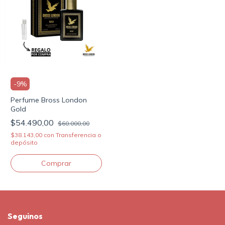
-
9
%
Perfume Bross London
Gold
$54.490,00
$60.000,00
$38.143,00
con
Transferencia o
depósito
Seguinos