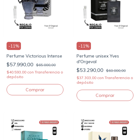
-
11
%
-
11
%
Perfume Victorious Intense
Perfume unisex Yves
d'Orgeval
$57.990,00
$65.000,00
$53.290,00
$60.000,00
$40.593,00
con
Transferencia o
depósito
$37.303,00
con
Transferencia o
depósito