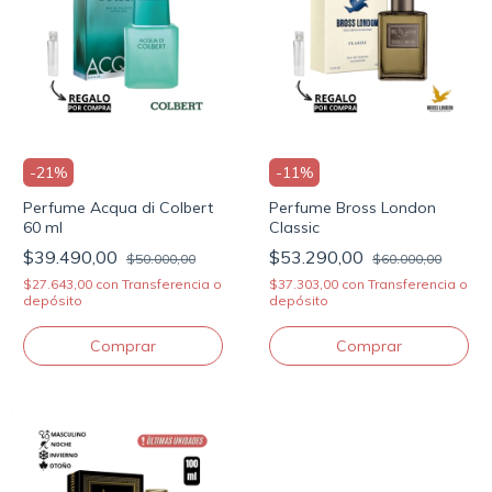
-
21
%
-
11
%
Perfume Acqua di Colbert
Perfume Bross London
60 ml
Classic
$39.490,00
$53.290,00
$50.000,00
$60.000,00
$27.643,00
con
Transferencia o
$37.303,00
con
Transferencia o
depósito
depósito
Comprar