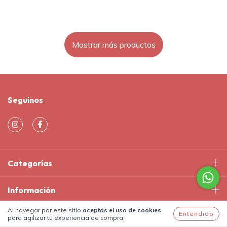
Mostrar más productos
Seguinos
Categorías
Información
Al navegar por este sitio
aceptás el uso de cookies
Entendido
Contactános
para agilizar tu experiencia de compra.