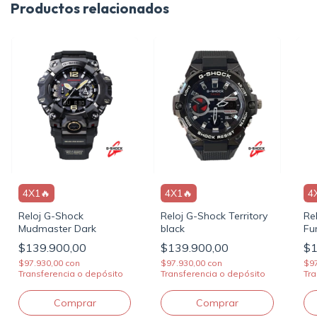
Productos relacionados
4X1🔥
4X1🔥
4
Reloj G-Shock
Reloj G-Shock Territory
Re
Mudmaster Dark
black
Fu
$139.900,00
$139.900,00
$1
$97.930,00
con
$97.930,00
con
$9
Transferencia o depósito
Transferencia o depósito
Tra