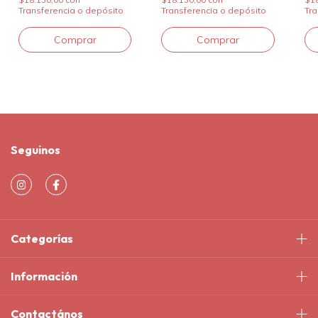
Transferencia o depósito
Transferencia o depósito
Tra
Seguinos
Categorías
Información
Contactános