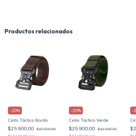
Productos relacionados
-
20
%
-
20
%
-
Cinto Táctico Bordo
Cinto Táctico Verde
Ci
$25.900,00
$25.900,00
$2
$32.500,00
$32.500,00
$18.130,00
con
$18.130,00
con
$1